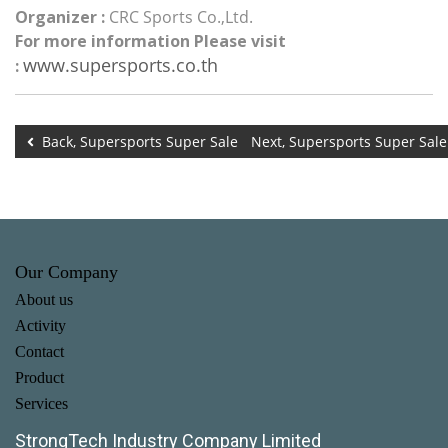
Organizer :
CRC Sports Co.,Ltd.
For more information Please visit
www.supersports.co.th
:
Back, Supersports Super Sale
Next, Supersports Super Sal
Our Company
About us
Activity
Contact
Product
Services
StrongTech Industry Company Limited