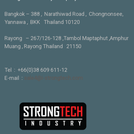
Bangkok – 388 , Narathiwad Road , Chongnonsee,
Yannawa , BKK Thailand 10120
Rayong – 267/126-128 ,Tambol Maptaphut ,Amphur
Muang , Rayong Thailand 21150
Tel :
+66(0)38 609 611-12
E-mail :
sale4@i-strongtech.com