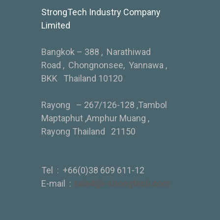
StrongTech Industry Company
Limited
Bangkok – 388 , Narathiwad
Road , Chongnonsee, Yannawa ,
BKK Thailand 10120
Rayong – 267/126-128 ,Tambol
Maptaphut ,Amphur Muang ,
Rayong Thailand 21150
Tel :
+66(0)38 609 611-12
E-mail :
sale4@i-strongtech.com