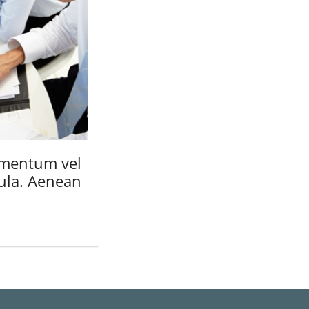
imentum vel
cula. Aenean