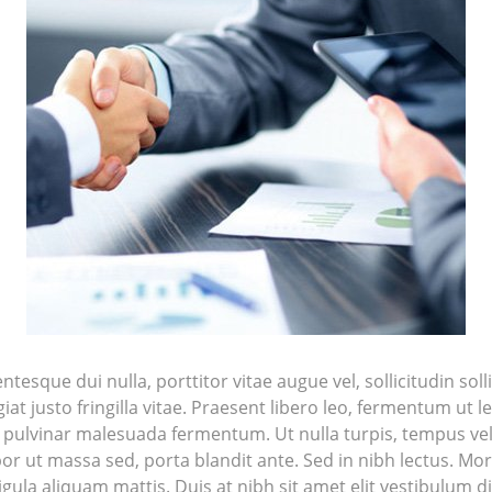
esque dui nulla, porttitor vitae augue vel, sollicitudin s
iat justo fringilla vitae. Praesent libero leo, fermentum ut l
Sed pulvinar malesuada fermentum. Ut nulla turpis, tempus v
or ut massa sed, porta blandit ante. Sed in nibh lectus. Mor
gula aliquam mattis. Duis at nibh sit amet elit vestibulum di