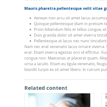
Mauris pharetra pellentesque velit vitae g
Aenean non arcu sit amet lacus accumsan
Quisque pellentesque diam in pretium 
Proin bibendum felis et tellus congue, et 
Duis gravida dolor sit amet viverra tinci
Pellentesque at lacus nec nunc tincidunt
Nam nec erat venenatis lacus ornare viverra
erat. Etiam viverra egestas orci id efficitur. F
congue non. Maecenas at placerat quam. Aliqua
urna a iaculis. Etiam eu ligula venenatis, feug
blandit turpis ex sit amet libero. In rutrum pul
Related content