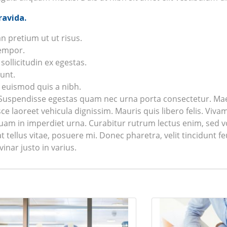
ravida.
 pretium ut ut risus.
tempor.
sollicitudin ex egestas.
dunt.
 euismod quis a nibh.
. Suspendisse egestas quam nec urna porta consectetur. Ma
usce laoreet vehicula dignissim. Mauris quis libero felis. Viv
m in imperdiet urna. Curabitur rutrum lectus enim, sed volu
iat tellus vitae, posuere mi. Donec pharetra, velit tincidunt 
vinar justo in varius.