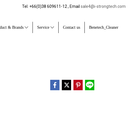
Tel. +66(0)38 609611-12 , Email
sale4@i-strongtech.com
duct & Brands
Service
Contact us
Benetech_Cleaner