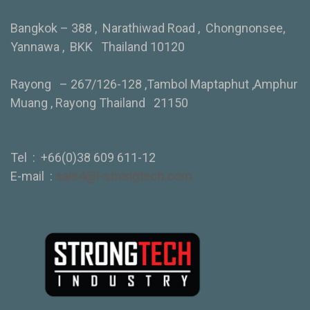
Bangkok – 388 , Narathiwad Road , Chongnonsee,
Yannawa , BKK Thailand 10120
Rayong – 267/126-128 ,Tambol Maptaphut ,Amphur
Muang , Rayong Thailand 21150
Tel :
+66(0)38 609 611-12
E-mail :
sale4@i-strongtech.com